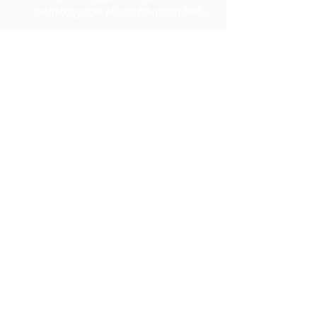
თავისუფალი ინდუსტრიული ზონა.
თანამშრომლობა:
+995 574 38 38 80
მედია და გაყიდვების შემდგომი
მომსახურება
arianaventuresge@gmail.com
Subscribe to us for more
updates.
Submit